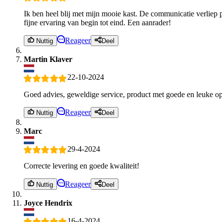
Ik ben heel blij met mijn mooie kast. De communicatie verliep p
fijne ervaring van begin tot eind. Een aanrader!
Reageer
Nuttig
Deel
Martin Klaver
22-10-2024
Goed advies, geweldige service, product met goede en leuke op
Reageer
Nuttig
Deel
Marc
29-4-2024
Correcte levering en goede kwaliteit!
Reageer
Nuttig
Deel
Joyce Hendrix
16-4-2024