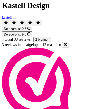
Kastell Design
kastell.nl
De score is:
9,8
De score is:
9,8
|
totaal 33 reviews
|
2 bronnen
3 reviews in de afgelopen 12 maanden