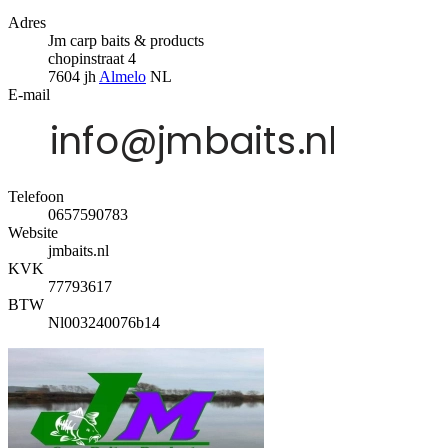
Adres
Jm carp baits & products
chopinstraat 4
7604 jh
Almelo
NL
E-mail
Telefoon
0657590783
Website
jmbaits.nl
KVK
77793617
BTW
Nl003240076b14