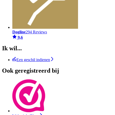
Dogline
294 Reviews
9,6
Ik wil...
Een geschil indienen
Ook geregistreerd bij