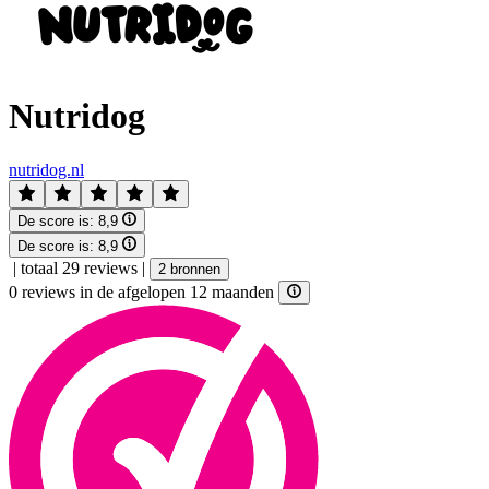
Nutridog
nutridog.nl
De score is:
8,9
De score is:
8,9
|
totaal 29 reviews
|
2 bronnen
0 reviews in de afgelopen 12 maanden