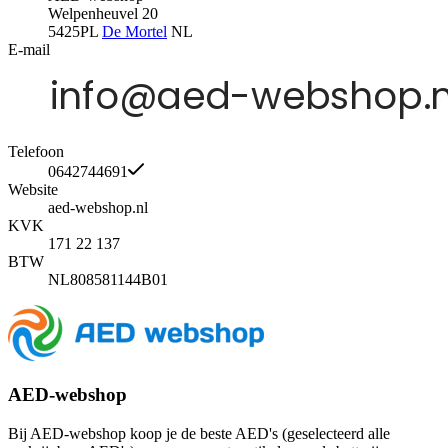
Welpenheuvel 20
5425PL
De Mortel
NL
E-mail
Telefoon
0642744691
Website
aed-webshop.nl
KVK
171 22 137
BTW
NL808581144B01
AED-webshop
Bij AED-webshop koop je de beste AED's (geselecteerd alle