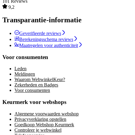
101 Reviews
9,2
Transparantie-informatie
Geverifieerde reviews
Berekeningsschema reviews
Maatregelen voor authenticiteit
Voor consumenten
Leden
Meldingen
Waarom WebwinkelKeur?
Zekerheden en Badges
Voor consumenten
Keurmerk voor webshops
Algemene voorwaarden webshop
Privacyverklaring opstellen
Goedkoop Webshop Keurmerk
Controleer je webwinkel