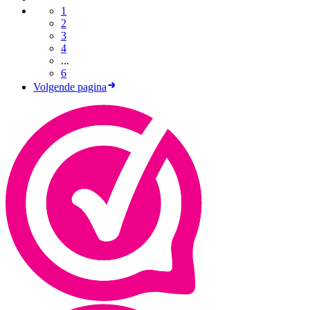
1
2
3
4
...
6
Volgende pagina