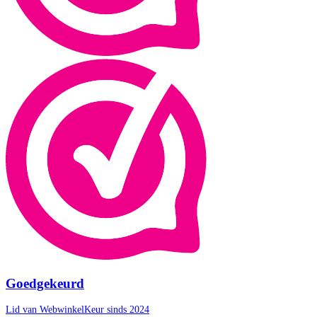
Goedgekeurd
Lid van WebwinkelKeur sinds 2024