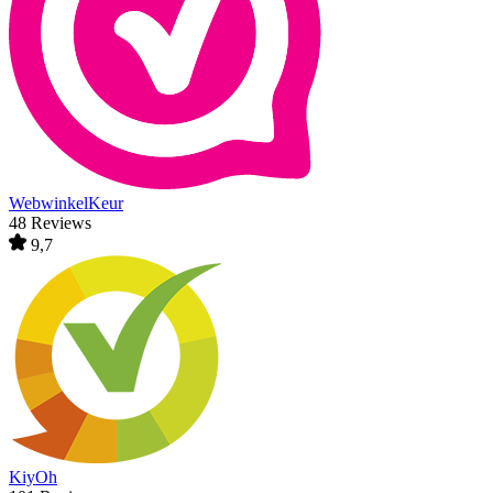
WebwinkelKeur
48 Reviews
9,7
KiyOh