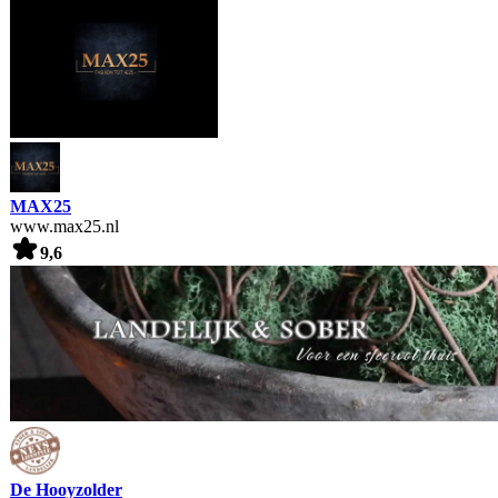
MAX25
www.max25.nl
9,6
De Hooyzolder