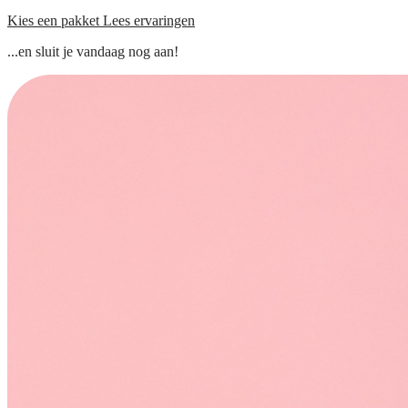
Kies een pakket
Lees ervaringen
...en sluit je vandaag nog aan!