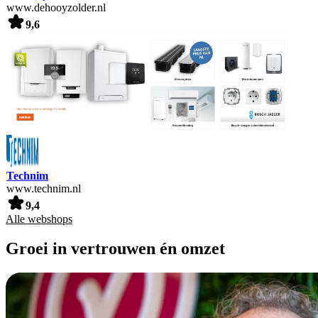
www.dehooyzolder.nl
9,6
Technim
www.technim.nl
9,4
Alle webshops
Groei in vertrouwen én omzet