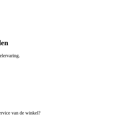
den
lervaring.
ervice van de winkel?