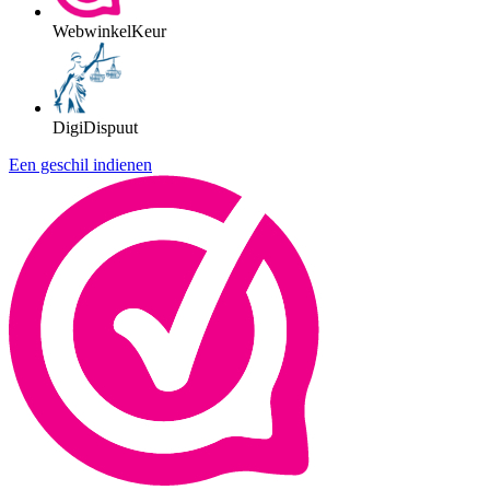
WebwinkelKeur
DigiDispuut
Een geschil indienen