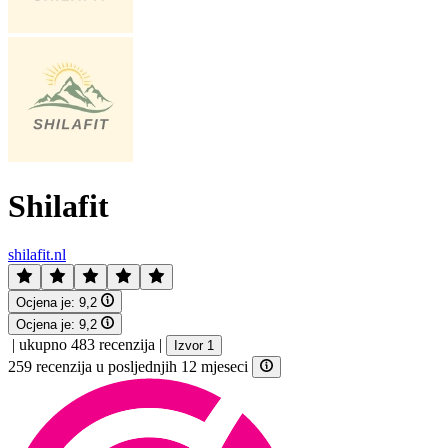
Shilafit
shilafit.nl
Ocjena je:
9,2
Ocjena je:
9,2
|
ukupno 483 recenzija
|
Izvor 1
259 recenzija u posljednjih 12 mjeseci