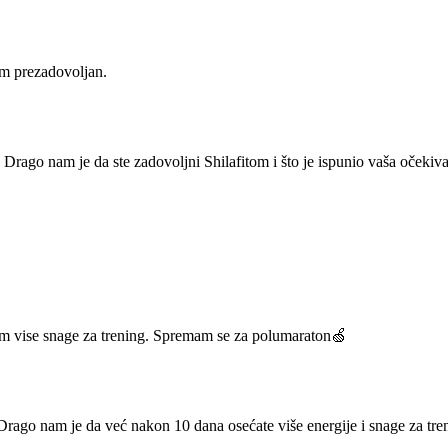
am prezadovoljan.
Drago nam je da ste zadovoljni Shilafitom i što je ispunio vaša očekivan
am vise snage za trening. Spremam se za polumaraton🍏
 Drago nam je da već nakon 10 dana osećate više energije i snage za t