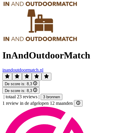
InAndOutdoorMatch
inandoutdoormatch.nl
De score is:
8,3
De score is:
8,3
|
totaal 23 reviews
|
3 bronnen
1 review in de afgelopen 12 maanden