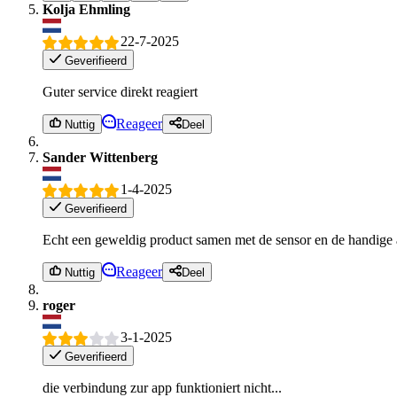
Kolja Ehmling
22-7-2025
Geverifieerd
Guter service direkt reagiert
Reageer
Nuttig
Deel
Sander Wittenberg
1-4-2025
Geverifieerd
Echt een geweldig product samen met de sensor en de handige a
Reageer
Nuttig
Deel
roger
3-1-2025
Geverifieerd
die verbindung zur app funktioniert nicht...