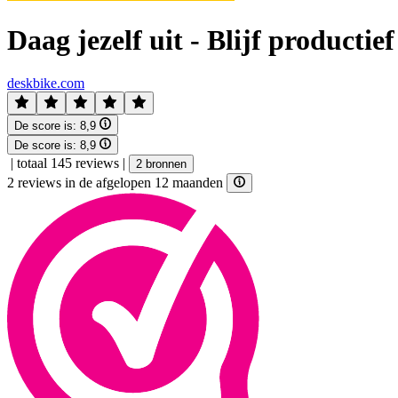
Daag jezelf uit - Blijf producti
deskbike.com
De score is:
8,9
De score is:
8,9
|
totaal 145 reviews
|
2 bronnen
2 reviews in de afgelopen 12 maanden