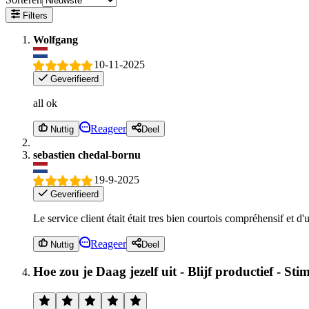
Filters
Wolfgang
10-11-2025
Geverifieerd
all ok
Reageer
Nuttig
Deel
sebastien chedal-bornu
19-9-2025
Geverifieerd
Le service client était était tres bien courtois compréhensif et d
Reageer
Nuttig
Deel
Hoe zou je Daag jezelf uit - Blijf productief - S