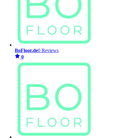
BoFloor.de
0 Reviews
0