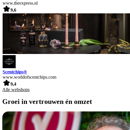
www.theexpress.nl
9,6
Scentchips®
www.worldofscentchips.com
9,4
Alle webshops
Groei in vertrouwen én omzet