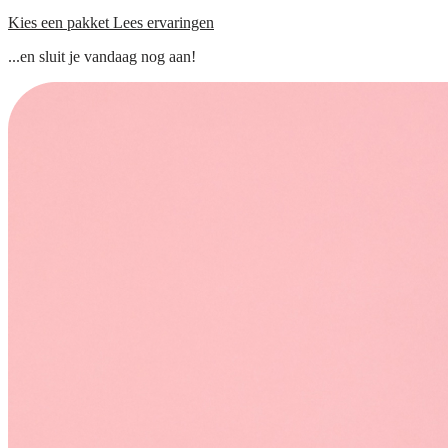
Kies een pakket
Lees ervaringen
...en sluit je vandaag nog aan!