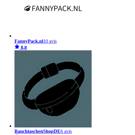
FannyPack.nl
10 avis
8,8
BauchtaschenShopDE
6 avis