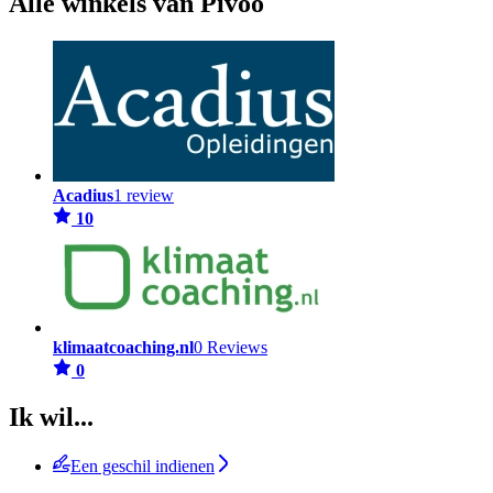
Alle winkels van Pivoo
Acadius
1 review
10
klimaatcoaching.nl
0 Reviews
0
Ik wil...
Een geschil indienen