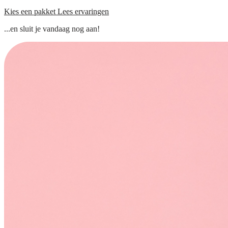
Kies een pakket
Lees ervaringen
...en sluit je vandaag nog aan!