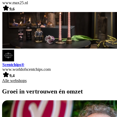
www.max25.nl
9,6
Scentchips®
www.worldofscentchips.com
9,4
Alle webshops
Groei in vertrouwen én omzet