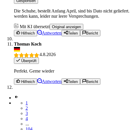
Gesponsert
Die Schuhe, bestellt Anfang April, sind bis Dato nicht geliefer
werden kann, leider nur leere Versprechungen.
Mit KI übersetzt
Original anzeigen
Antworten
Hilfreich
Teilen
Bericht
Thomas Koch
4.8.2026
Überprüft
Perfekt. Gerne wieder
Antworten
Hilfreich
Teilen
Bericht
1
2
3
4
...
104