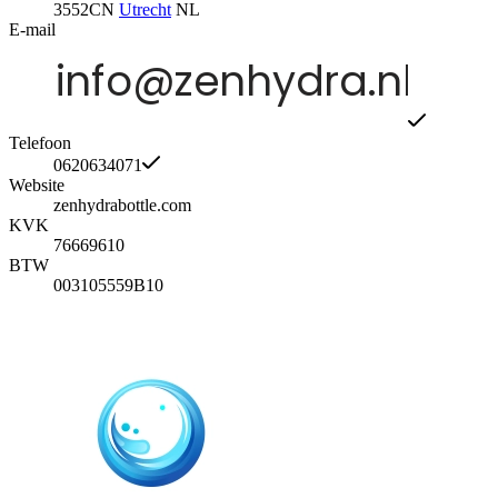
3552CN
Utrecht
NL
E-mail
Telefoon
0620634071
Website
zenhydrabottle.com
KVK
76669610
BTW
003105559B10