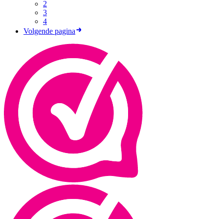
2
3
4
Volgende pagina