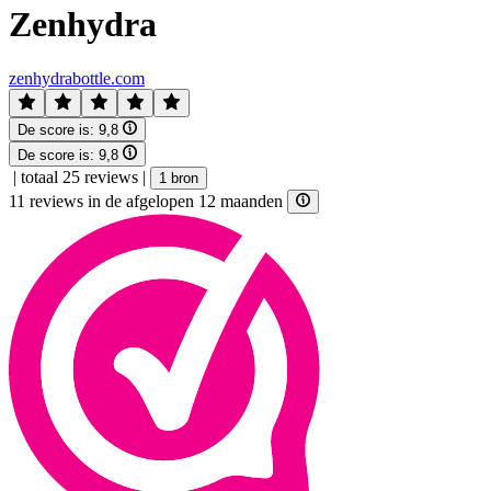
Zenhydra
zenhydrabottle.com
De score is:
9,8
De score is:
9,8
|
totaal 25 reviews
|
1 bron
11 reviews in de afgelopen 12 maanden