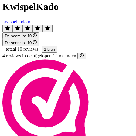
KwispelKado
kwispelkado.nl
De score is:
10
De score is:
10
|
totaal 10 reviews
|
1 bron
4 reviews in de afgelopen 12 maanden