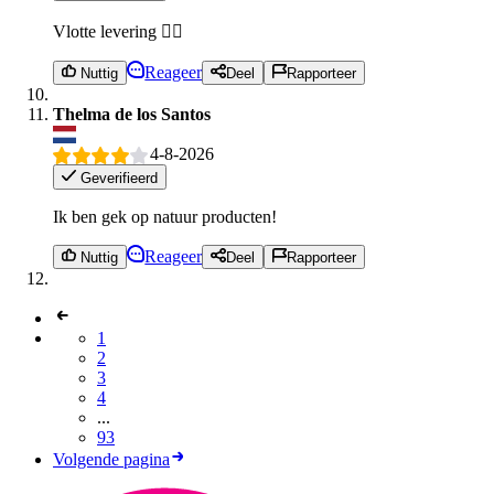
Vlotte levering 👍🏼
Reageer
Nuttig
Deel
Rapporteer
Thelma de los Santos
4-8-2026
Geverifieerd
Ik ben gek op natuur producten!
Reageer
Nuttig
Deel
Rapporteer
1
2
3
4
...
93
Volgende pagina