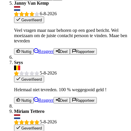
Janny Van Kemp
6-8-2026
Geverifieerd
Veel vragen maar naar behoren op een goed bericht. Wel
moeizaam om de juiste contacht persoon te vinden. Maae ben
tevreden
Reageer
Nuttig
Deel
Rapporteer
Seys
5-8-2026
Geverifieerd
Helemaal niet tevreden. 100 % weggegooid geld !
Reageer
Nuttig
Deel
Rapporteer
Miriam Tettero
5-8-2026
Geverifieerd