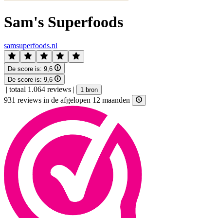
Sam's Superfoods
samsuperfoods.nl
De score is:
9,6
De score is:
9,6
|
totaal 1.064 reviews
|
1 bron
931 reviews in de afgelopen 12 maanden