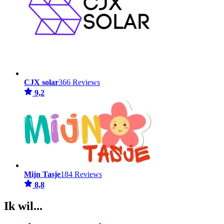
CJX solar
366 Reviews
9,2
Mijn Tasje
184 Reviews
8,8
Ik wil...