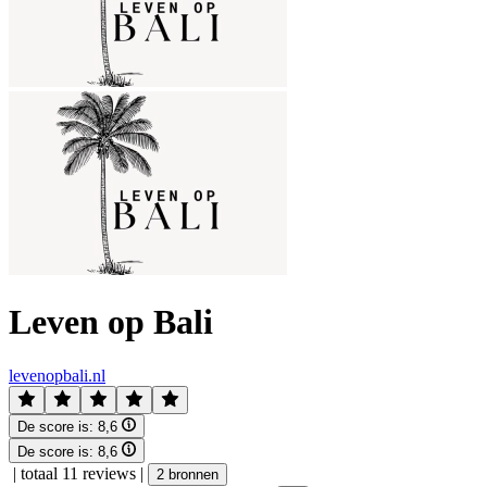
Leven op Bali
levenopbali.nl
De score is:
8,6
De score is:
8,6
|
totaal 11 reviews
|
2 bronnen