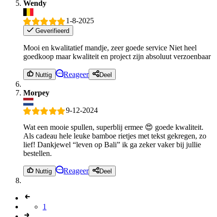
Wendy
1-8-2025
Geverifieerd
Mooi en kwalitatief mandje, zeer goede service Niet heel
goedkoop maar kwaliteit en project zijn absoluut verzoenbaar
Reageer
Nuttig
Deel
Morpey
9-12-2024
Wat een mooie spullen, superblij ermee 😍 goede kwaliteit.
Als cadeau hele leuke bamboe rietjes met tekst gekregen, zo
lief! Dankjewel “leven op Bali” ik ga zeker vaker bij jullie
bestellen.
Reageer
Nuttig
Deel
1