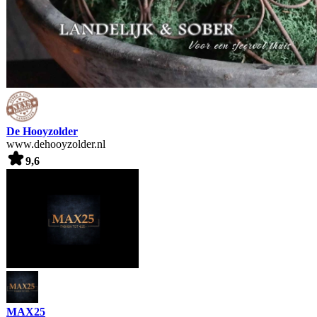
De Hooyzolder
www.dehooyzolder.nl
9,6
MAX25