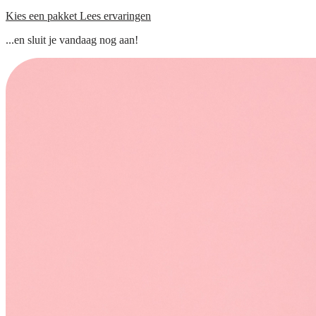
Kies een pakket
Lees ervaringen
...en sluit je vandaag nog aan!