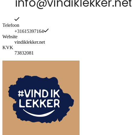
Telefoon
+31615397164
Website
vindiklekker.net
KVK
73832081