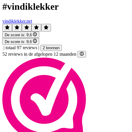
#vindiklekker
vindiklekker.net
De score is:
9,6
De score is:
9,6
|
totaal 97 reviews
|
2 bronnen
52 reviews in de afgelopen 12 maanden