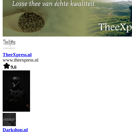
TheeXpress.nl
www.theexpress.nl
9,6
Darkshop.nl