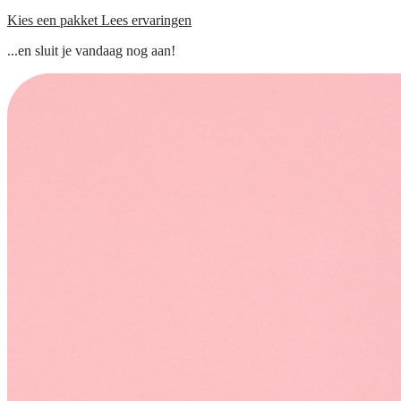
Kies een pakket
Lees ervaringen
...en sluit je vandaag nog aan!