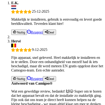
E.K.
25-12-2025
Makkelijk te installeren, gebruik is eenvoudig en levert goede
beeldkwaliteit. Tevreden klant hier!
Reageer
Nuttig
Deel
Hervé
9-12-2025
Fijn apparaat, snel geleverd. Heel makkelijk te installeren en
in te stellen. Door een onhandigheid van mezelf had ik iets
beschadigd, maar dit werd meteen EN gratis opgelost door het
Camogoo-team. Een echte aanrader.
Reageer
Nuttig
Deel
Antwoord van Camigoo®
Wat een geweldige review, bedankt! 🙌😄 Super om te horen
dat het apparaat bevalt en dat de installatie zo makkelijk ging.
Fijn ook dat ons team je direct heeft kunnen helpen na de
kleine beschadiging - we staan altijd klaar om mee te denken.