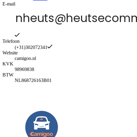
E-mail
Telefoon
(+31)302072341
Website
camigoo.nl
KVK
98969838
BTW
NL868726163B01