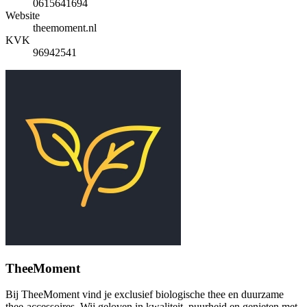
0615641694
Website
theemoment.nl
KVK
96942541
TheeMoment
Bij TheeMoment vind je exclusief biologische thee en duurzame
thee-accessoires. Wij geloven in kwaliteit, puurheid en genieten met