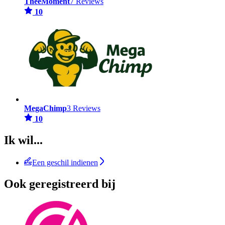
TheeMoment
7 Reviews
10
MegaChimp
3 Reviews
10
Ik wil...
Een geschil indienen
Ook geregistreerd bij