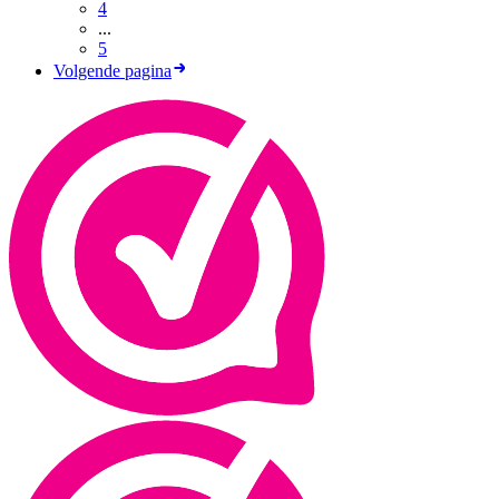
4
...
5
Volgende pagina