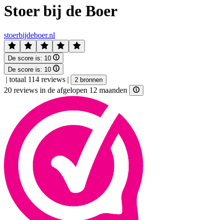
Stoer bij de Boer
stoerbijdeboer.nl
De score is:
10
De score is:
10
|
totaal 114 reviews
|
2 bronnen
20 reviews in de afgelopen 12 maanden