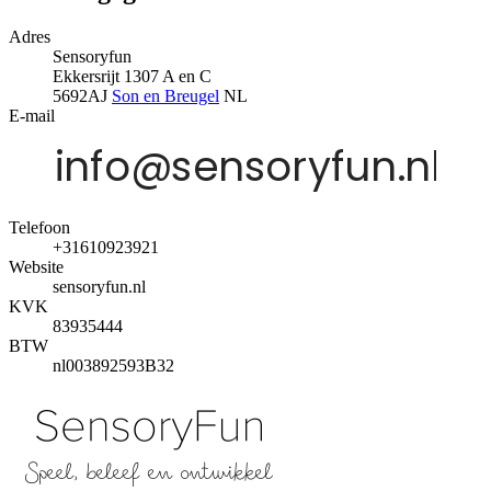
Adres
Sensoryfun
Ekkersrijt 1307 A en C
5692AJ
Son en Breugel
NL
E-mail
Telefoon
+31610923921
Website
sensoryfun.nl
KVK
83935444
BTW
nl003892593B32