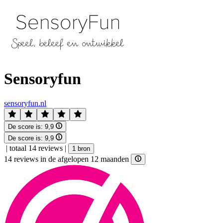
Sensoryfun
sensoryfun.nl
De score is:
9,9
De score is:
9,9
|
totaal 14 reviews
|
1 bron
14 reviews in de afgelopen 12 maanden