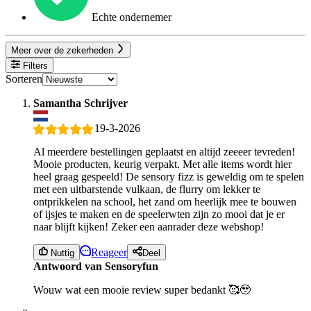
Echte ondernemer
Meer over de zekerheden
Filters
Sorteren
Samantha Schrijver
19-3-2026
Al meerdere bestellingen geplaatst en altijd zeeeer tevreden!
Mooie producten, keurig verpakt. Met alle items wordt hier
heel graag gespeeld! De sensory fizz is geweldig om te spelen
met een uitbarstende vulkaan, de flurry om lekker te
ontprikkelen na school, het zand om heerlijk mee te bouwen
of ijsjes te maken en de speelerwten zijn zo mooi dat je er
naar blijft kijken! Zeker een aanrader deze webshop!
Reageer
Nuttig
Deel
Antwoord van Sensoryfun
Wouw wat een mooie review super bedankt 🥰🥹