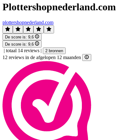
Plottershopnederland.com
plottershopnederland.com
De score is:
9,6
De score is:
9,6
|
totaal 14 reviews
|
2 bronnen
12 reviews in de afgelopen 12 maanden