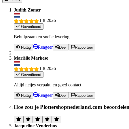
Judith Zomer
1-8-2026
Geverifieerd
Behulpzaam en snelle levering
Reageer
Nuttig
Deel
Rapporteer
Mariëlle Markese
1-8-2026
Geverifieerd
Altijd netjes verpakt, en goed contact
Reageer
Nuttig
Deel
Rapporteer
Hoe zou je Plottershopnederland.com beoordele
Jacqueline Venderbos