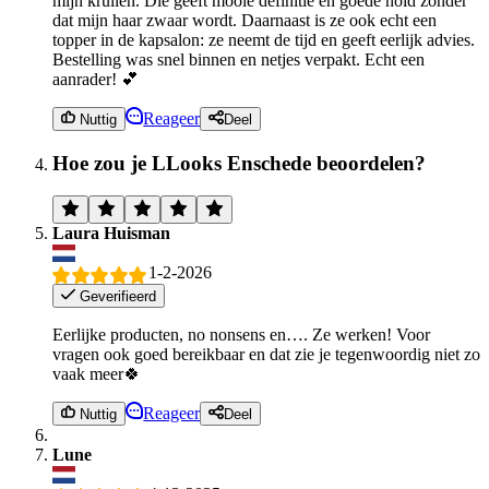
mijn krullen. Die geeft mooie definitie en goede hold zonder
dat mijn haar zwaar wordt. Daarnaast is ze ook echt een
topper in de kapsalon: ze neemt de tijd en geeft eerlijk advies.
Bestelling was snel binnen en netjes verpakt. Echt een
aanrader! 💕
Reageer
Nuttig
Deel
Hoe zou je LLooks Enschede beoordelen?
Laura Huisman
1-2-2026
Geverifieerd
Eerlijke producten, no nonsens en…. Ze werken! Voor
vragen ook goed bereikbaar en dat zie je tegenwoordig niet zo
vaak meer🍀
Reageer
Nuttig
Deel
Lune