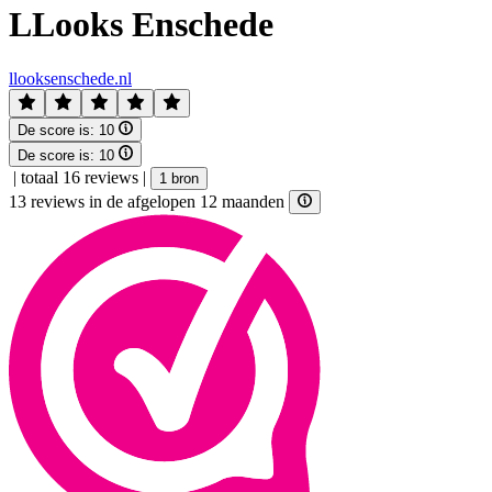
LLooks Enschede
llooksenschede.nl
De score is:
10
De score is:
10
|
totaal 16 reviews
|
1 bron
13 reviews in de afgelopen 12 maanden