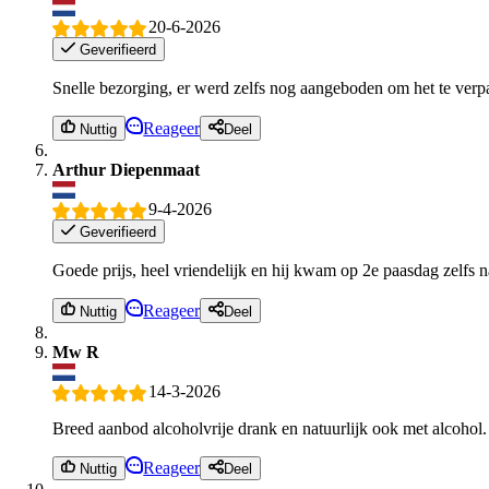
20-6-2026
Geverifieerd
Snelle bezorging, er werd zelfs nog aangeboden om het te verpa
Reageer
Nuttig
Deel
Arthur Diepenmaat
9-4-2026
Geverifieerd
Goede prijs, heel vriendelijk en hij kwam op 2e paasdag zelfs na
Reageer
Nuttig
Deel
Mw R
14-3-2026
Breed aanbod alcoholvrije drank en natuurlijk ook met alcohol. 
Reageer
Nuttig
Deel