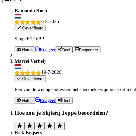
Ramonda Koch
6-8-2026
Geverifieerd
Simpel: TOP!!!
Reageer
Nuttig
Deel
Rapporteer
Marcel Verheij
19-7-2026
Geverifieerd
Een van de weinige adressen met specifieke wijn in assortiment
Reageer
Nuttig
Deel
Hoe zou je Slijterij Jeppe beoordelen?
Rick Keijsers