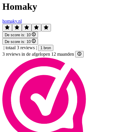
Homaky
homaky.nl
De score is:
10
De score is:
10
|
totaal 3 reviews
|
1 bron
3 reviews in de afgelopen 12 maanden