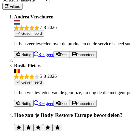
Filters
Andrea Verschuren
7-8-2026
Geverifieerd
Ik ben zeer tevreden over de producten en de service is heel sne
Reageer
Nuttig
Deel
Rapporteer
Rosita Pieters
5-8-2026
Geverifieerd
Ik ben wel tevreden van de geurloze, nu nog de die met geur p
Reageer
Nuttig
Deel
Rapporteer
Hoe zou je Body Restore Europe beoordelen?