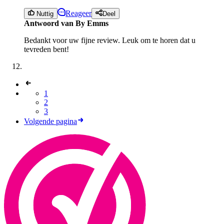
Reageer
Nuttig
Deel
Antwoord van By Emms
Bedankt voor uw fijne review. Leuk om te horen dat u
tevreden bent!
1
2
3
Volgende pagina