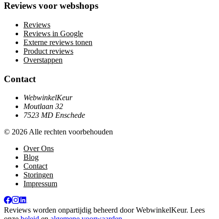
Reviews voor webshops
Reviews
Reviews in Google
Externe reviews tonen
Product reviews
Overstappen
Contact
WebwinkelKeur
Moutlaan 32
7523 MD Enschede
© 2026 Alle rechten voorbehouden
Over Ons
Blog
Contact
Storingen
Impressum
Reviews worden onpartijdig beheerd door
WebwinkelKeur
. Lees
onze
beleid
en
algemene voorwaarden
.