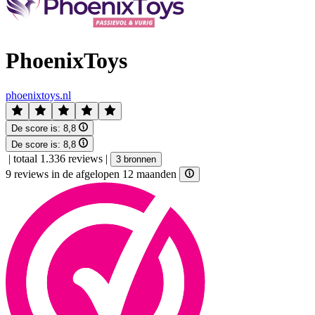
PhoenixToys
phoenixtoys.nl
De score is:
8,8
De score is:
8,8
|
totaal 1.336 reviews
|
3 bronnen
9 reviews in de afgelopen 12 maanden