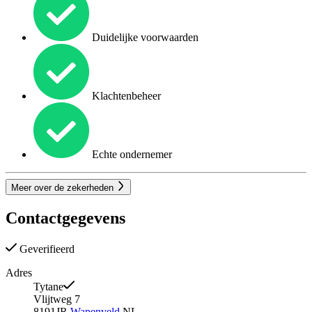
Duidelijke voorwaarden
Klachtenbeheer
Echte ondernemer
Meer over de zekerheden
Contactgegevens
Geverifieerd
Adres
Tytane
Vlijtweg 7
8191JR
Wapenveld
NL