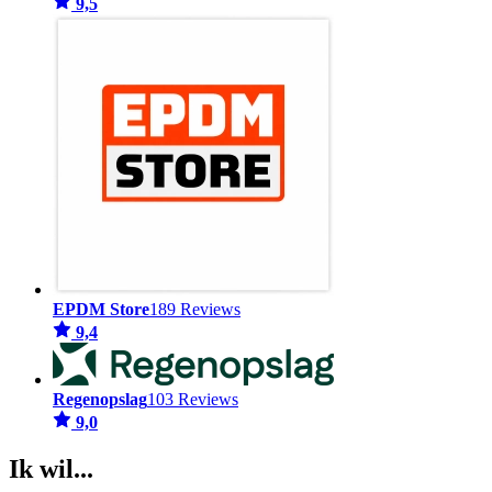
9,5
EPDM Store
189 Reviews
9,4
Regenopslag
103 Reviews
9,0
Ik wil...