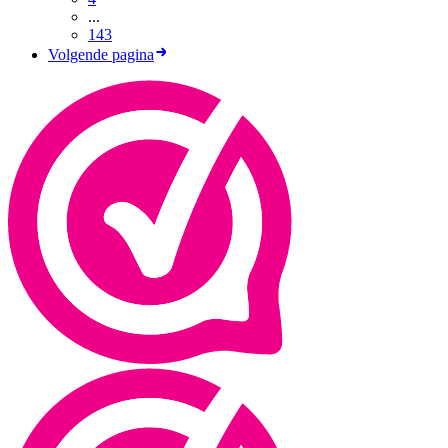
...
143
Volgende pagina