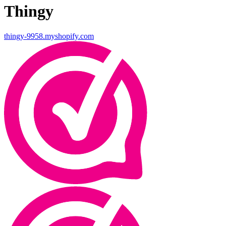
Thingy
thingy-9958.myshopify.com