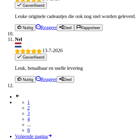
Geverifieerd
Leuke originele cadeautjes die ook nog snel worden geleverd.
Reageer
Nuttig
Deel
Rapporteer
Nel
13-7-2026
Geverifieerd
Leuk, betaalbaar en snelle levering
Reageer
Nuttig
Deel
1
2
3
4
...
8
Volgende pagina