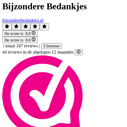
Bijzondere Bedankjes
bijzonderebedankjes.nl
De score is:
9,6
De score is:
9,6
|
totaal 187 reviews
|
2 bronnen
44 reviews in de afgelopen 12 maanden