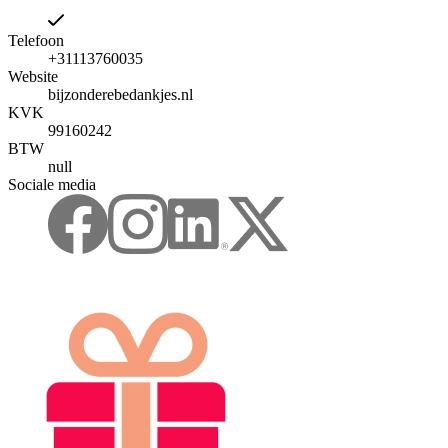
Telefoon
+31113760035
Website
bijzonderebedankjes.nl
KVK
99160242
BTW
null
Sociale media