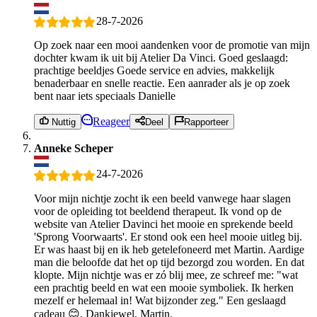
28-7-2026
Op zoek naar een mooi aandenken voor de promotie van mijn
dochter kwam ik uit bij Atelier Da Vinci. Goed geslaagd:
prachtige beeldjes Goede service en advies, makkelijk
benaderbaar en snelle reactie. Een aanrader als je op zoek
bent naar iets speciaals Danielle
Reageer
Nuttig
Deel
Rapporteer
Anneke Scheper
24-7-2026
Voor mijn nichtje zocht ik een beeld vanwege haar slagen
voor de opleiding tot beeldend therapeut. Ik vond op de
website van Atelier Davinci het mooie en sprekende beeld
'Sprong Voorwaarts'. Er stond ook een heel mooie uitleg bij.
Er was haast bij en ik heb getelefoneerd met Martin. Aardige
man die beloofde dat het op tijd bezorgd zou worden. En dat
klopte. Mijn nichtje was er zó blij mee, ze schreef me: "wat
een prachtig beeld en wat een mooie symboliek. Ik herken
mezelf er helemaal in! Wat bijzonder zeg." Een geslaagd
cadeau 😊. Dankjewel, Martin.