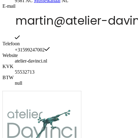
9581 AC
Musselkanaal
NL
E-mail
Telefoon
+31599247002
Website
atelier-davinci.nl
KVK
55532713
BTW
null