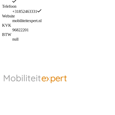
Telefoon
+31852463331
Website
mobiliteitexpert.nl
KVK
96822201
BTW
null