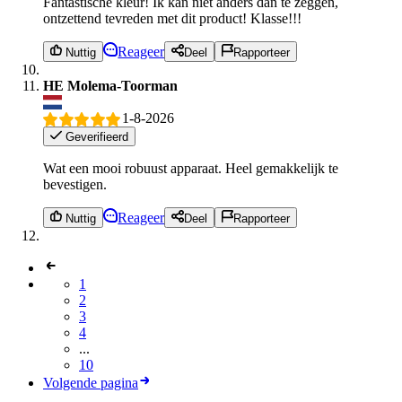
Fantastische kleur! Ik kan niet anders dan te zeggen,
ontzettend tevreden met dit product! Klasse!!!
Reageer
Nuttig
Deel
Rapporteer
HE Molema-Toorman
1-8-2026
Geverifieerd
Wat een mooi robuust apparaat. Heel gemakkelijk te
bevestigen.
Reageer
Nuttig
Deel
Rapporteer
1
2
3
4
...
10
Volgende pagina