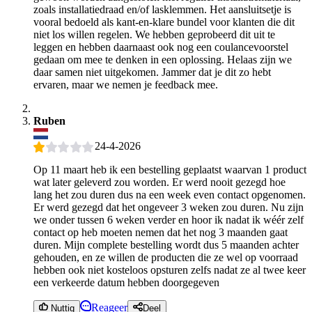
zoals installatiedraad en/of lasklemmen. Het aansluitsetje is
vooral bedoeld als kant-en-klare bundel voor klanten die dit
niet los willen regelen. We hebben geprobeerd dit uit te
leggen en hebben daarnaast ook nog een coulancevoorstel
gedaan om mee te denken in een oplossing. Helaas zijn we
daar samen niet uitgekomen. Jammer dat je dit zo hebt
ervaren, maar we nemen je feedback mee.
Ruben
24-4-2026
Op 11 maart heb ik een bestelling geplaatst waarvan 1 product
wat later geleverd zou worden. Er werd nooit gezegd hoe
lang het zou duren dus na een week even contact opgenomen.
Er werd gezegd dat het ongeveer 3 weken zou duren. Nu zijn
we onder tussen 6 weken verder en hoor ik nadat ik wéér zelf
contact op heb moeten nemen dat het nog 3 maanden gaat
duren. Mijn complete bestelling wordt dus 5 maanden achter
gehouden, en ze willen de producten die ze wel op voorraad
hebben ook niet kosteloos opsturen zelfs nadat ze al twee keer
een verkeerde datum hebben doorgegeven
Reageer
Nuttig
Deel