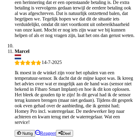
een herinnering dat er een openstaande betaling is. De extra
betaling is vervolgens gedaan terwijl de eerdere betaling ook
al was afgeschreven. Dat is natuurlijk ontzettend balen, dat
begrijpen we. Tegelijk hopen we dat dit de situatie iets
verduidelijkt, omdat dit niet voortkomt uit onbereikbaarheid
van onze kant. Mocht er nog iets zijn waar we bij kunnen
helpen of als er nog vragen zijn, laat het ons dan gerust weten.
Marcel
14-7-2025
Ik moest in de winkel zijn voor het ophalen van een
temperatuur-sensor. Ik dacht dat de mijne kapot was. Ik kreeg
het advies over wat er mogelijk aan de hand was (sensor niet
bekend in Fibaro Smart Implant) en hoe ik dit kon oplossen.
Het bleek de gouden tip te zijn! In dit geval had ik de sensor
terug kunnen brengen (maar niet gedaan). Tijdens dit gesprek
ook even gehad over de aanbieding, die ik gemist had;
Homey Pro incl. waterregelaar. De medewerker liep naar
achteren en kwam terug met de waterregelaar. Wat een
service!
Reageer
Nuttig
Deel