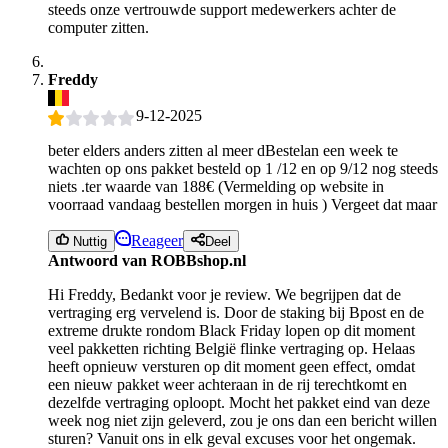
steeds onze vertrouwde support medewerkers achter de
computer zitten.
Freddy
9-12-2025
beter elders anders zitten al meer dBestelan een week te
wachten op ons pakket besteld op 1 /12 en op 9/12 nog steeds
niets .ter waarde van 188€ (Vermelding op website in
voorraad vandaag bestellen morgen in huis ) Vergeet dat maar
Reageer
Nuttig
Deel
Antwoord van ROBBshop.nl
Hi Freddy, Bedankt voor je review. We begrijpen dat de
vertraging erg vervelend is. Door de staking bij Bpost en de
extreme drukte rondom Black Friday lopen op dit moment
veel pakketten richting België flinke vertraging op. Helaas
heeft opnieuw versturen op dit moment geen effect, omdat
een nieuw pakket weer achteraan in de rij terechtkomt en
dezelfde vertraging oploopt. Mocht het pakket eind van deze
week nog niet zijn geleverd, zou je ons dan een bericht willen
sturen? Vanuit ons in elk geval excuses voor het ongemak.