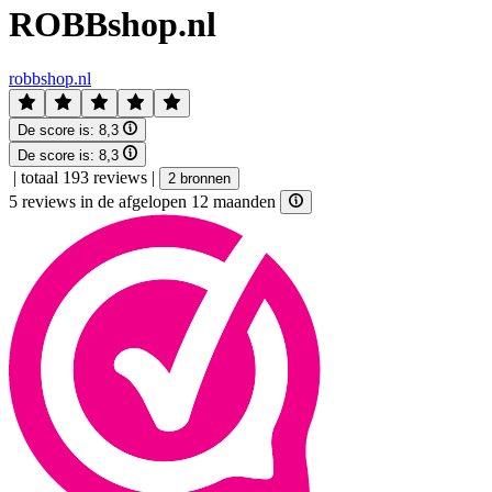
ROBBshop.nl
robbshop.nl
De score is:
8,3
De score is:
8,3
|
totaal 193 reviews
|
2 bronnen
5 reviews in de afgelopen 12 maanden