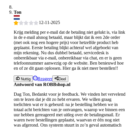
Ton
12-11-2025
Krijg melding per e-mail dat de betaling niet gelukt is, via link
in de e-mail alsnog betaald, maar blijkt dat ik een 2de order
(met ook nog een hogere prijs) voor hetzelfde product heb
geplaatst. Eerste betaling blijkt achteraf wel afgeboekt van
mijn rekening. Nu dus dubbel betaald, servicedesk is
onbereikbaar via e-mail, onbereikbaar via chat, en er is geen
telefoonnummer aanwezig op de website. Ben benieuwd hoe
en of ze dit gaan oplossen. Hier ga ik niet meer bestellen!!
Reageer
Nuttig
Deel
Antwoord van ROBBshop.nl
Dag Ton, Bedankt voor je feedback. We vinden het vervelend
om te lezen dat je dit zo hebt ervaren. We willen graag
toelichten wat er is gebeurd: na je bestelling hebben we in
totaal acht berichten van je ontvangen, waarop we binnen een
uur hebben gereageerd met uitleg over de betalingsmail. Er
waren twee bestellingen geplaatst, waarvan er één nog niet
was afgerond. Ons systeem stuurt in zo’n geval automatisch