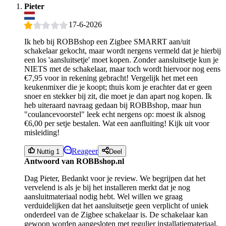
Pieter
17-6-2026
Ik heb bij ROBBshop een Zigbee SMARRT aan/uit
schakelaar gekocht, maar wordt nergens vermeld dat je hierbij
een los 'aansluitsetje' moet kopen. Zonder aansluitsetje kun je
NIETS met de schakelaar, maar toch wordt hiervoor nog eens
€7,95 voor in rekening gebracht! Vergelijk het met een
keukenmixer die je koopt; thuis kom je erachter dat er geen
snoer en stekker bij zit, die moet je dan apart nog kopen. Ik
heb uiteraard navraag gedaan bij ROBBshop, maar hun
"coulancevoorstel" leek echt nergens op: moest ik alsnog
€6,00 per setje bestalen. Wat een aanfluiting! Kijk uit voor
misleiding!
Reageer
Nuttig 1
Deel
Antwoord van ROBBshop.nl
Dag Pieter, Bedankt voor je review. We begrijpen dat het
vervelend is als je bij het installeren merkt dat je nog
aansluitmateriaal nodig hebt. Wel willen we graag
verduidelijken dat het aansluitsetje geen verplicht of uniek
onderdeel van de Zigbee schakelaar is. De schakelaar kan
gewoon worden aangesloten met regulier installatiemateriaal,