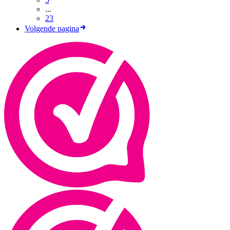
...
23
Volgende pagina