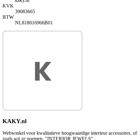
kaky.nl
KVK
39083665
BTW
NL818016966B01
KAKY.nl
Webwinkel voor kwalitatieve hoogwaardige interieur accessoires. of
zoals wij ze noemen. "INTERIOR JEWELS"