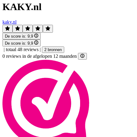
KAKY.nl
kaky.nl
De score is:
9,9
De score is:
9,9
|
totaal 48 reviews
|
2 bronnen
0 reviews in de afgelopen 12 maanden