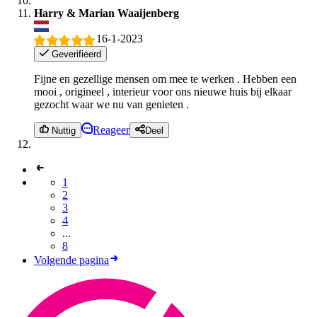
Harry & Marian Waaijenberg
16-1-2023
Geverifieerd
Fijne en gezellige mensen om mee te werken . Hebben een
mooi , origineel , interieur voor ons nieuwe huis bij elkaar
gezocht waar we nu van genieten .
Reageer
Nuttig
Deel
1
2
3
4
...
8
Volgende pagina