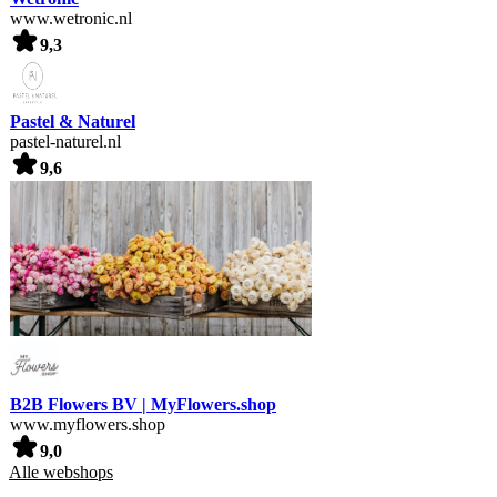
www.wetronic.nl
9,3
Pastel & Naturel
pastel-naturel.nl
9,6
B2B Flowers BV | MyFlowers.shop
www.myflowers.shop
9,0
Alle webshops