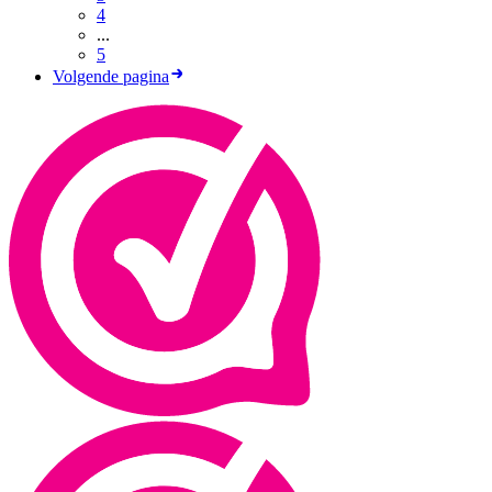
4
...
5
Volgende pagina