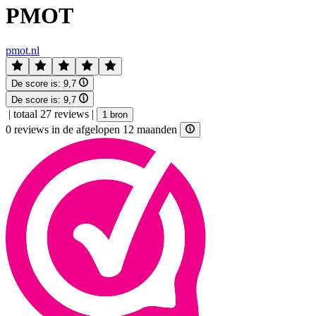
PMOT
pmot.nl
De score is:
9,7
De score is:
9,7
|
totaal 27 reviews
|
1 bron
0 reviews in de afgelopen 12 maanden