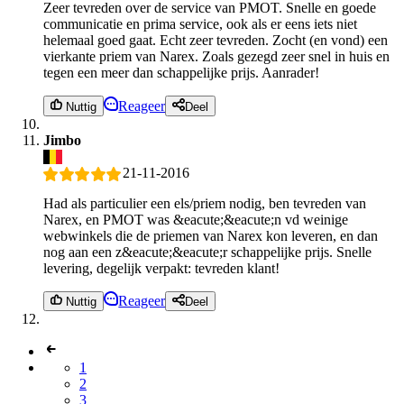
Zeer tevreden over de service van PMOT. Snelle en goede
communicatie en prima service, ook als er eens iets niet
helemaal goed gaat. Echt zeer tevreden. Zocht (en vond) een
vierkante priem van Narex. Zoals gezegd zeer snel in huis en
tegen een meer dan schappelijke prijs. Aanrader!
Reageer
Nuttig
Deel
Jimbo
21-11-2016
Had als particulier een els/priem nodig, ben tevreden van
Narex, en PMOT was &eacute;&eacute;n vd weinige
webwinkels die de priemen van Narex kon leveren, en dan
nog aan een z&eacute;&eacute;r schappelijke prijs. Snelle
levering, degelijk verpakt: tevreden klant!
Reageer
Nuttig
Deel
1
2
3