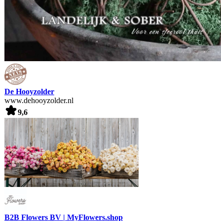
De Hooyzolder
www.dehooyzolder.nl
9,6
B2B Flowers BV | MyFlowers.shop