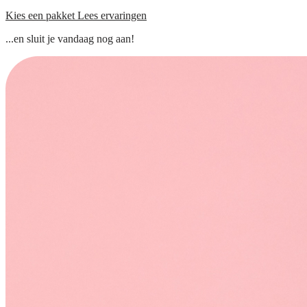
Kies een pakket
Lees ervaringen
...en sluit je vandaag nog aan!