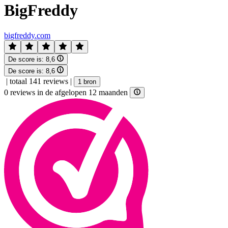
BigFreddy
bigfreddy.com
De score is:
8,6
De score is:
8,6
|
totaal 141 reviews
|
1 bron
0 reviews in de afgelopen 12 maanden