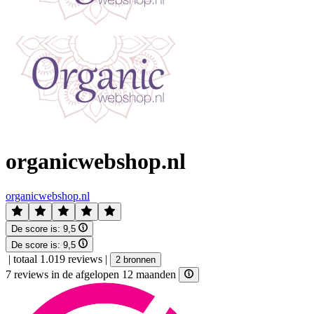
organicwebshop.nl
organicwebshop.nl
De score is:
9,5
De score is:
9,5
|
totaal 1.019 reviews
|
2 bronnen
7 reviews in de afgelopen 12 maanden