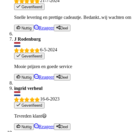
21-7-2024
Geverifieerd
Snelle levering en prettige cadeautje. Bedankt..wij wachten om
Reageer
Nuttig
Deel
J Rodenburg
6-5-2024
Geverifieerd
Mooie prijzen en goede service
Reageer
Nuttig
Deel
ingrid verheul
16-6-2023
Geverifieerd
Tevreden klant😃
Reageer
Nuttig
Deel