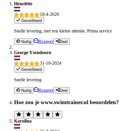
Henriëtte
18-4-2026
Geverifieerd
Snelle levering, met een kleine attentie. Prima service
Reageer
Nuttig
Deel
George Ysendoorn
31-10-2024
Geverifieerd
Snelle levering
Reageer
Nuttig
Deel
Hoe zou je www.swimtrainer.nl beoordelen?
Karolina