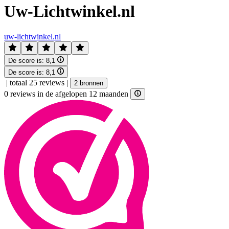
Uw-Lichtwinkel.nl
uw-lichtwinkel.nl
De score is:
8,1
De score is:
8,1
|
totaal 25 reviews
|
2 bronnen
0 reviews in de afgelopen 12 maanden