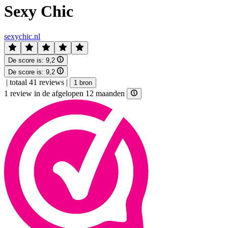
Sexy Chic
sexychic.nl
De score is:
9,2
De score is:
9,2
|
totaal 41 reviews
|
1 bron
1 review in de afgelopen 12 maanden